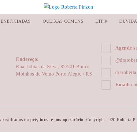
BENEFICIADAS
QUEIXAS COMUNS
LTF®
DÚVIDA
Agende su
Endereço:
@drarober
Rua Tobias da Silva, 85/501 Bairro
draroberta
Moinhos de Vento Porto Alegre / RS
Email:
con
resultados no pré, intra e pós-operatório.
Copyright 2020 Roberta Pin