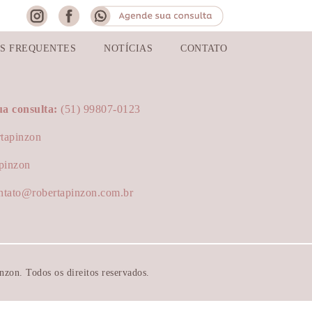
S FREQUENTES
NOTÍCIAS
CONTATO
a consulta:
(51) 99807-0123
tapinzon
pinzon
tato@robertapinzon.com.br
zon. Todos os direitos reservados.