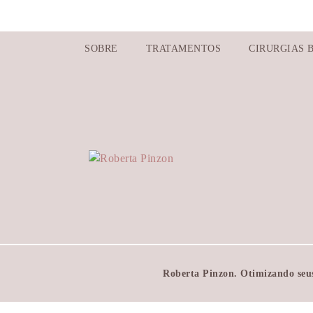
PRÉ-OPERATÓRIO
SOBRE
TRATAMENTOS
CIRURGIAS 
INTRAOPERATÓRIO
PÓS-OPERATÓRIO
Roberta Pinzon. Otimizando seus 