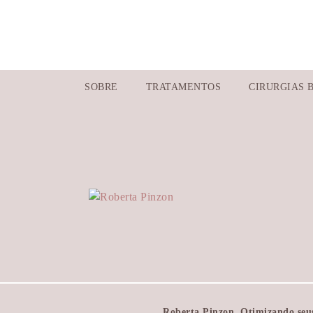
PRÉ-OPERATÓRIO
SOBRE
TRATAMENTOS
CIRURGIAS 
INTRAOPERATÓRIO
PÓS-OPERATÓRIO
Roberta Pinzon. Otimizando seus 