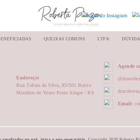
BENEFICIADAS
QUEIXAS COMUNS
LTF®
DÚVIDA
Agende su
Endereço:
@drarober
Rua Tobias da Silva, 85/501 Bairro
draroberta
Moinhos de Vento Porto Alegre / RS
Email:
con
resultados no pré, intra e pós-operatório.
Copyright 2020 Roberta Pin