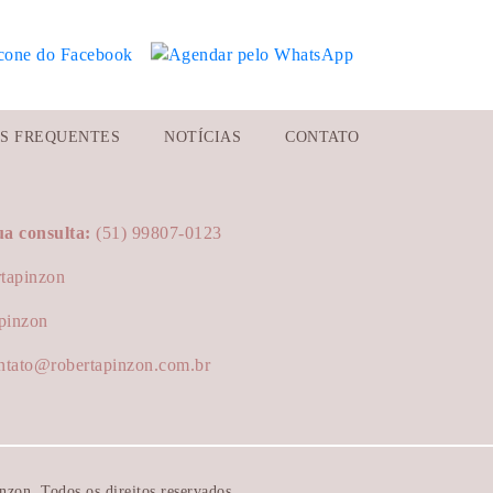
S FREQUENTES
NOTÍCIAS
CONTATO
a consulta:
(51) 99807-0123
tapinzon
pinzon
tato@robertapinzon.com.br
zon. Todos os direitos reservados.